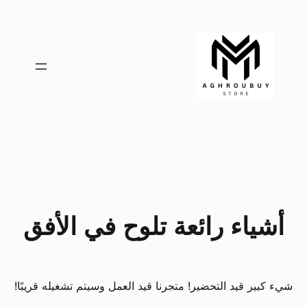
أشياء رائعة تلوح في الأفق
شيء كبير قيد التحضير! متجرنا قيد العمل وسيتم تشغيله قريبًا!