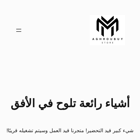
أشياء رائعة تلوح في الأفق
شيء كبير قيد التحضير! متجرنا قيد العمل وسيتم تشغيله قريبًا!