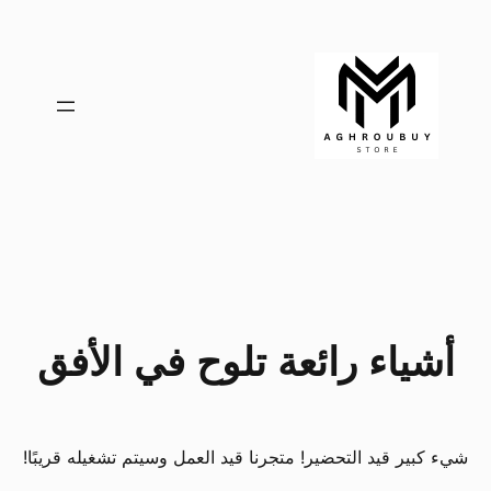
أشياء رائعة تلوح في الأفق
شيء كبير قيد التحضير! متجرنا قيد العمل وسيتم تشغيله قريبًا!